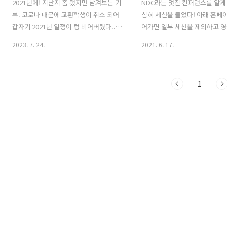
2021년에! 지난지 좀 됐지만 남겨보는 기
NDC라는 멋진 컨퍼런스를 알게
록. 코로나 때문에 교환학생이 취소 되어
심히 세션을 들었다! 아래 홈페
갑자기 2021년 일정이 텅 비어버렸다..!
어가면 일부 세션을 제외하고 영
졸업프로젝트를 시작하게 되면 두 학기를
제든 다시 볼 수 있다! 관심 있
2023. 7. 24.
2021. 6. 17.
이어서 다녀야 하는 지라 바로 졸업이기
둘러봐도 좋을 것 같다. 아래에
때문에 그 전에 학교 밖을 경험해보고 싶
+ 세션을 들으며 나 혼자 끄적
어서 휴학을 했다. 그리고 학교에서 아이
남겨본다. 세션은 게임기획 파트
1
들에게 웹 개발 기초를 가르쳐 볼 수 있는
되는 세션을 위주로 선택해서 들
재밌는 기회를 얻게 되어 바로 자료 준비
NDC-NEXON DEVELOPERS
시작! 기존에 진행되고 있던 수업을 넘겨
CONFERENCE 공지사항
받은 거라 작년 커리큘럼을 받아봤는데,
ndc.nexon.com 영상이 공개
청소년 학생들을 대상으로 html부터 시작
필기한 내용을 올려두는 것인데,
해서 개인 포트폴리오 웹사이트를 만드는
제가 있다면 댓글로 알려주시면 
것으로 마무리하는 정말 멋진 수업이었
정하겠습니다. 게임은 다양한 형
다..! 같은 수업을 듣는 학생들이더라도
해왔다. 현재 게임 업계에서는 '
개인의 흥미와 이해도가 모두 다를 것이
들이 여가 시간에 즐길 수 있는
기 때문에 학생 개개인에 맞춰서 다양한
가'를 만들기 위해 게임 이외의 
깊이로 개발 지식을 전달할 수..
츠들과도 경쟁하고 있다. 과거에
기기를 ..