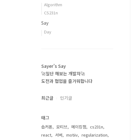
Algorithm
CS231n
Say
Day
Sayer's Say
🚀일단 해보는 개발자🚀
도전과 협업을 즐거워합니다
최근글
인기글
태그
솝커톤
모티브
메이킹잼
cs231n
react
서버
motiiv
regularization