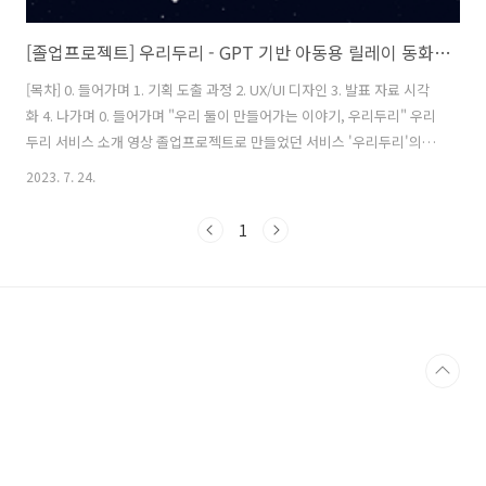
[졸업프로젝트] 우리두리 - GPT 기반 아동용 릴레이 동화 창작 서비스
[목차] 0. 들어가며 1. 기획 도출 과정 2. UX/UI 디자인 3. 발표 자료 시각
화 4. 나가며 0. 들어가며 "우리 둘이 만들어가는 이야기, 우리두리" 우리
두리 서비스 소개 영상 졸업프로젝트로 만들었던 서비스 '우리두리'의 기
획 과정을 정리하는 글입니다. 2022년 하반기에 기획을 시작했는데, 방
2023. 7. 24.
학을 지나면서 ChatGPT의 인기가 갑자기 급상승하게 되어 GPT를 사용
하는 우리 서비스도 많은 학우들의 관심을 받게 되었어요. GPT가 대중에
1
게 가장 친숙한 기술이 된 지금, 기왕이면 프로젝트를 아주 멋지게 끝내
보자는 마음가짐으로 막판 스퍼트를 올려서 2023년 상반기에 잘 마무리
했습니다. 우리두리는 간단하게 위와 같은 3단계로 이루어진 서비스입니
다. 물론 사용자 조사를 바탕으로 아동의 책읽기, 개인..