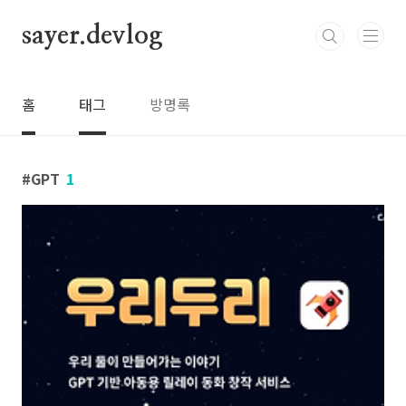
본문 바로가기
sayer.devlog
홈
태그
방명록
GPT
1