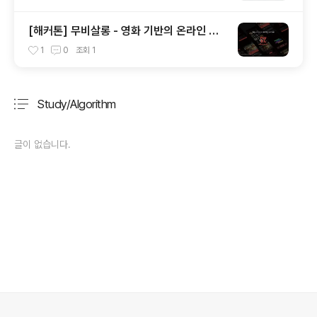
[해커톤] 무비살롱 - 영화 기반의 온라인 살
롱
1
0
조회
1
Study/Algorithm
분류 전체보기
주요 글 목록
글이 없습니다.
의안내