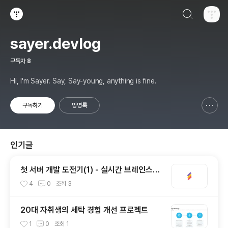
검색하기
티스토리
sayer.devlog
구독자
8
Hi, I'm Sayer. Say, Say-young, anything is fine.
구독하기
방명록
신고하기 레이어
열기
인기글
첫 서버 개발 도전기(1) - 실시간 브레인스토
밍 협업 툴, STORM
4
0
조회
3
20대 자취생의 세탁 경험 개선 프로젝트
1
0
조회
1