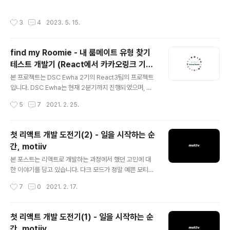
이 만들어가는 이야기, 우리두리" 졸업프로젝트로 '우리두
리'라는 서비스를 만들고 있습니다. 우리두리는 GPT를 기
작성시간
3
4
2023. 5. 15.
반으로 하는 '아동용 릴레이 동화 창작 서비스'예요. 작년
하반기에 기획을 시작했는데, 방학을 지나면서 ChatGPT
의 인기가 갑자기 급상승하게 되어 GPT를 사용하는 우리
find my Roomie - 내 룸메이트 유형 찾기
서비스도 많은 학우들의 관심을 받게 되었어요. GPT가 대
테스트 개발기 (React에서 카카오링크 기능
중에게 가장 친숙한 기술이 된 지금, 기왕이면 프로젝트를
글 내용
적용하기)
아주 멋지게 끝내보자는 마음가짐으로 막판 스퍼트를 올리
본 프로젝트는 DSC Ewha 2기의 React3팀의 프로젝트
고 있습니다. 우리두리는 간단하게 위와 같은 3단계로 이
입니다. DSC Ewha는 현재 2분기까지 진행되었으며, 분
루어진 서비스입니다. 물론 사용자 조사를 바탕으로 아동
기별로 언어 및 분야를 선택해 스터디 및 프로젝트를 진행
작성시간
5
7
2021. 2. 25.
의 책읽기, 개..
하고 있습니다. 리액트를 한번 배워본 김에 까먹지 않게 이
것저것 공부해보며 실력을 쌓아보자는 생각으로 1-2분기
언어를 리액트로 골랐다! 그런데 우리 팀에는 리액트가 처
첫 리액트 개발 도전기(2) - 일을 시작하는 순
음이신 분들만 계셔서 고민하다가, 팀원들이 리액트를 조
간, motiiv
금 더 재밌게 배워볼 수 있도록 기본에 충실하게 프로젝트
글 내용
를 만드는 것이 좋겠다고 판단해 구현하기 비교적 쉬운 테
본 포스트는 리액트로 개발하는 과정에서 했던 고민에 대
스트 제작을 주제로 잡아 겨울 방학동안 차근 차근 만들었
한 이야기를 담고 있습니다. 다크 모드가 정말 예쁜 모티브
다. find my Roomie 테스트 하러 가기! README 구경
구경 가기 : www.motiiv.site/ 💡상태 관리💡 처음 배우
작성시간
7
0
2021. 2. 17.
가기! ✨ find my Roomie 룸메이트라는 주제를 잡고 우
는 리액트로 프로젝트를 진행하면서 가장 어려웠던 것은 s
당탕탕 시작했다..
tate 관리였다. 우리가 프로젝트를 진행하면서 사용한 기
술 스택은 아래와 같다. * React * Redux * Redux-Sa
첫 리액트 개발 도전기(1) - 일을 시작하는 순
ga * styled-components 리덕스(redux)를 찾아보면
간, motiiv