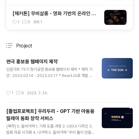
[해커톤] 무비살롱 - 영화 기반의 온라인 살
롱
1
0
조회
1
Project
분류 전체보기
주요 글 목록
연극 홍보용 웹페이지 제작
글 내용
인문극회 75기 정기공연 홍보용 웹페이지 제작 * 제작 기
간 : 2023.02.14 - 2023.02.17 * ReactJS로 개발 Th
e Sun 이화여자대학교 인문극회 75기 정기공연 ewhai
mplay75.vercel.app *** 본격 배우가 홍보 웹페이지
작성시간
1
0
2023. 7. 24.
도 제작하는 전설의 인문극회! 마감 일자에 맞춰서 외주를
구하기 어렵다고 해서 그냥 직접 만들었다. 3일간 낮에 연
습하고 밤에 개발하는 멋진 일정을 소화했다. 😎✌ 연출진
[졸업프로젝트] 우리두리 - GPT 기반 아동용
한테 디자인 무드만 받고 빠르게 디자인&개발 했다. 나름..
릴레이 동화 창작 서비스
반응형(웹/탭/모바일)도 고려해서 작업했다. 연습하다 말고
글 내용
아이폰과 갤럭시를 종류별로 늘어놓고 QA를 했던 기억이
[목차] 0. 들어가며 1. 기획 도출 과정 2. UX/UI 디자인 3.
난다. 홍보용 정적 웹페이지라 '예쁘게' 보이는 게 중요해서
발표 자료 시각화 4. 나가며 0. 들어가며 "우리 둘이 만들
기기에 따라 잘리거나 어긋나는 부분이 없도록 ..
어가는 이야기, 우리두리" 우리두리 서비스 소개 영상 졸업