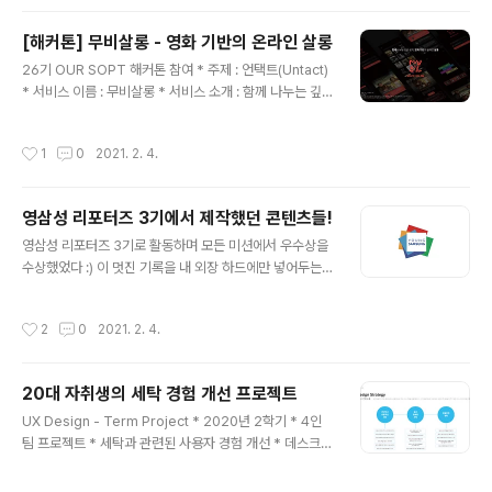
자 * React로 개발됨 * state에 따라 다른 뷰를 랜더링하
는 것, axios를 이용한 서버 연결 방법에 대해 알게 됨. *
[해커톤] 무비살롱 - 영화 기반의 온라인 살롱
Github 링크 : github.com/Soptkathon-Web-Serv
글 내용
26기 OUR SOPT 해커톤 참여 * 주제 : 언택트(Untact)
er/Soptkathon-WebSoptkathon-Web-Server/S
* 서비스 이름 : 무비살롱 * 서비스 소개 : 함께 나누는 깊은
optkathon-WebContribute to Soptkathon-Web-
생각, 영화 기반의 온라인 살롱 * 담당 포지션 : 서버 개발
Server/Soptkathon-Web development by creati
자 * iOS로 개발됨 * Node.js, MySQL, Amazon EC
ng an account on G..
작성시간
1
0
2021. 2. 4.
2, Amazon RDS 사용 * Github 링크 : github.com/S
ay-young/Sopkathon-SERVER GitHub - Say-you
ng/Sopkathon-SERVER: 26 SOPT Virtual Soptkat
영삼성 리포터즈 3기에서 제작했던 콘텐츠들!
hon - 무비살롱 SERVER 26 SOPT Virtual Soptkath
글 내용
on - 무비살롱 SERVER. Contribute to Say-young/S
영삼성 리포터즈 3기로 활동하며 모든 미션에서 우수상을
opkathon-SERVER development by cre..
수상했었다 :) 이 멋진 기록을 내 외장 하드에만 넣어두는
건 아까우니 살포시 블로그에도 남겨보기! + 사이트가 닫
혔는지 이제 콘텐츠를 확인할 수 없다..ㅠㅠ * 1차 미션 w
작성시간
2
0
2021. 2. 4.
ww.youngsamsung.com/board/boardView.do?b
oard_seq=73348 눈치코취: 눈치는 그만! 코딩으로 취
업! 아, 내 소개를 안 했군. 이 연못의 이름은 ‘코딩으로 취업
20대 자취생의 세탁 경험 개선 프로젝트
하자’의 줄임말인 코취네. 그리고 나는 코취연못의 요정 코
글 내용
치(Coach)라네! 내 고오급 언어유희, 놀랍지 않은가? 하
UX Design - Term Project * 2020년 2학기 * 4인
하! 별로라고? 알겠 www.youngsamsung.com * 2차
팀 프로젝트 * 세탁과 관련된 사용자 경험 개선 * 데스크
미션 www.youngsamsung.com/board/boardVie
리서치, 다이어리 스터디, 인터뷰를 통한 사용자의 세탁 경
w.do?board_seq=7..
험 조사 * 사용자 경험 조사 결과를 카드소팅해 인사이트