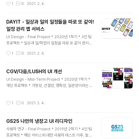
작성시간
1
0
2021. 2. 4.
도출 * 사용자 경험 개선 Goal을 위한 사용자의 세탁 경험
개선을 위한 시나리오 작성 * 유저의 Needs / Pain poin
t를 찾아 서비스의 UI를 디자인하는 것이 아니라 특정 사용
DAYIT - 일상과 일의 일정들을 따로 또 같이!
자 경험 자체를 디자인하는 것은 처음이라 많이 헤맸고, 그
일정 관리 앱 서비스
만큼 정말 재미있었다. 2학기 내내 함께 달려 온 팀원들에
글 내용
게 감사의 인사를 전한다. :) * 아래는 발표 자료 중 일부이
UI Design - Final Project * 2020년 1학기 * 3인 팀
다.
프로젝트 * 일상과 일/학업의 일정을 따로 또 같이 관리할
수 있는 일정 관리 어플리케이션, DAYIT * 쉽게 추가, 수
작성시간
1
0
2021. 2. 4.
정, 삭제할 수 있는 '포스트잇'과 기록을 분리해 저장해두는
'폴더' 멘탈 모델 활용 * 동기 부여를 위한 미니미 꾸미기
기능 * 뉴트로 컨셉을 활용해 지루하지 않고 재밌는 일정
CGV/다음/LUSH의 UI 개선
관리 유도 아래는 최종 발표 자료 중 일부
글 내용
UI Design - Mid-Term Project * 2020년 1학기 *
개인 프로젝트 * 가항성, 간결성, 명확성, 일관성이라는 주
제마다 특정 앱/웹 서비스를 선택하여 주제에 맞게 UI를 개
선 * 가항성 : CGV 어플 * 간결성 : 다음 웹사이트 * 명확
작성시간
1
0
2021. 2. 4.
성/일관성 : LUSH 웹사이트
GS25 나만의 냉장고 UI 리디자인
글 내용
사용자 연구 - Final Project * 2019년 2학기 * 4인 팀
프로젝트 * 해당 서비스에 대한 사용자 테스트 이후, 발견