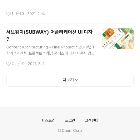
한 pain point를 해결하는 디자인을 진행 * 아래는 최종
발표 자료 중 일부 (전체 발표 자료는 서비스 소개 - User
작성시간
1
0
2021. 2. 4.
Test Goal - User Test Question - Test Process
- 어플의 올바른 사용 방식 - Test 결과 나타난 UX Probl
em - Solution - Raw Data 순서로 진행됨.) Test Pro
서브웨이(SUBWAY) 어플리케이션 UI 디자
cess Problem 중 일부 Solution 중 일부
인
글 내용
Content Architecturing - Final Project * 2019년 1
학기 * 4인 팀 프로젝트 * 해당 서비스에 대한 사용자 경험
조사 이후, 발견한 pain point를 해결하는 디자인을 진행
작성시간
2
0
2021. 2. 4.
=> 대기 시간이 길고, 본인의 취향과 맞지 않는 조합 때문에
방문이 꺼려진다는 pain point에서 => 대기 시간 없이 주
문 후 바로 픽업할 수 있는 마이웨이 오더 & 추천 조합 서비
더보기
스 기획 * 처음으로 수강했던 UX/UI 강의
의안내
티스토리
로그인
고객센터
© Daum Corp.