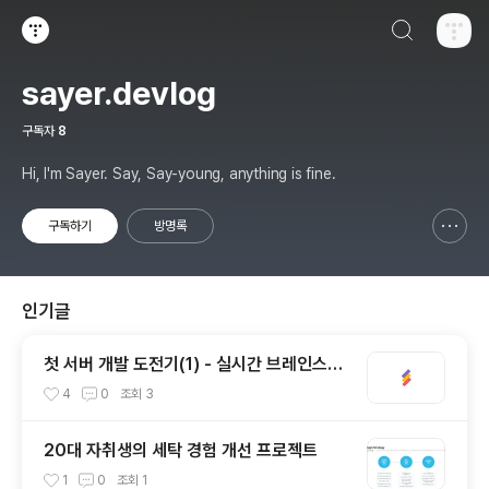
검색하기
티스토리
sayer.devlog
구독자
8
Hi, I'm Sayer. Say, Say-young, anything is fine.
구독하기
방명록
신고하기 레이어
열기
인기글
첫 서버 개발 도전기(1) - 실시간 브레인스토
밍 협업 툴, STORM
4
0
조회
3
20대 자취생의 세탁 경험 개선 프로젝트
1
0
조회
1