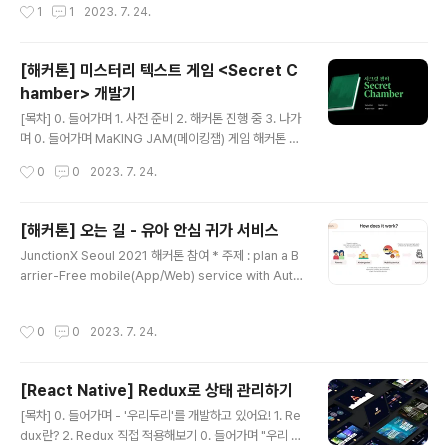
작성시간
1
1
2023. 7. 24.
프로젝트로 만들었던 서비스 '우리두리'의 기획 과정을 정
리하는 글입니다. 2022년 하반기에 기획을 시작했는데,
방학을 지나면서 ChatGPT의 인기가 갑자기 급상승하게
[해커톤] 미스터리 텍스트 게임 <Secret C
되어 GPT를 사용하는 우리 서비스도 많은 학우들의 관심
hamber> 개발기
을 받게 되었어요. GPT가 대중에게 가장 친숙한 기술이
글 내용
된 지금, 기왕이면 프로젝트를 아주 멋지게 끝내보자는 마
[목차] 0. 들어가며 1. 사전 준비 2. 해커톤 진행 중 3. 나가
음가짐으로 막판 스퍼트를 올려서 2023년 상반기에 잘 마
며 0. 들어가며 MaKING JAM(메이킹잼) 게임 해커톤 참
무리했습니다. 우리두리는 간단하게 위와 같은 3단계로 이
여 * 해커톤 일자 : 2022.11.11 - 2022.11.13 * 게임 이름
작성시간
0
0
2023. 7. 24.
루어진 서비스입니다. 물론 사용자 조사를 바탕으로 아동
: 시크릿 챔버(Secret Chamber) * 담당 포지션 : 게임
의 책읽기, 개인..
기획 "작은 방이 전부였던 소녀의 탈출기, 시크릿 챔버" 시
크릿 챔버는 이야기를 따라가며 사건의 진실을 파헤치는
[해커톤] 오는 길 - 유아 안심 귀가 서비스
미스터리 텍스트 로그라이크 게임입니다. 과연 주인공은
글 내용
JunctionX Seoul 2021 해커톤 참여 * 주제 : plan a B
자신이 누구인지를 기억해내고 방을 탈출할 수 있을까요?
arrier-Free mobile(App/Web) service with Auto
*** 2022년 11월 11일부터 13일까지 2박3일 동안 진행
CryptFMS concept and accessibility in mind - th
된 MaKING JAM 게임 해커톤에서 라는 게임을 만들었습
at can improve the lives of the underprivileged.
니다! 게임 중에서도 스토리 기반의 미스터리 게임을 굉장
작성시간
0
0
2023. 7. 24.
* 서비스 이름 : 오는 길 * 서비스 소개 : AutoCrypt의 F
히 좋아하는지라 언젠가 꼭 게..
MS 서비스를 활용한 유아 안심 귀가 서비스 - 근처에 거주
하는 아이들 그룹을 안전하게 귀가시킬 수 있는 공유 모빌
[React Native] Redux로 상태 관리하기
리티 서비스 * 담당 포지션 : 서버 개발자 * React로 개발
글 내용
됨 * Node.js, MySQL, Sequelize ORM, Amazon E
[목차] 0. 들어가며 - '우리두리'를 개발하고 있어요! 1. Re
C2, Amazon RDS 사용 * Github 링크 : ..
dux란? 2. Redux 직접 적용해보기 0. 들어가며 "우리 둘