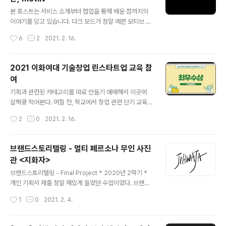
높은 확률로 아래의 이미지를 만날 수 있다. 리액트에서 pr
글 내용
ops를 필요한 곳으로 내려보내기 위해 해당 props 를 사
본 포스트는 서비스 소개부터 협업을 통해 배운 점까지의
용하지 않는 컴포넌트를 거쳐가야 하는 경우 불필요한 리
이야기를 담고 있습니다. 다크 모드가 정말 예쁜 모티브 구
렌더링이 발생하는 문제가 있다. 리덕스는 간단히 말하면
경 가기 : www.motiiv.site/ 26기 SOPT에서 서버 개발
작성시간
6
2
2021. 2. 16.
그런 상태들을 따로 빼놓는 저장소(스토어)를 제..
을 하다보니, 내가 보내주는 이 데이터들이 도대체 프론트
에서 어떻게 굴러가고 있는건지 궁금해지기 시작했다. 프
론트 개발이 어떻게 이루어지는지를 잘 모르니 서버 연결
2021 이화여대 기술창업 린스타트업 교육 참
중에 오류가 나도 로그에 찍힌 상태 코드를 보며 "음.. 400
여
인데... 콘솔로 뭐가 안 들어오는지 찍어볼게! 아마 이게 안
글 내용
들어오고 있는거 아닐까..?"라고 대답해줄 수밖에 없어서
기획과 관련된 카테고리를 따로 만들기 애매해서 이곳에
프론트 개발자들에게 미안하기도 했다. 그래서 어차피 이
살짝쿵 적어본다. 며칠 전, 학교에서 창업 관련 단기 교육이
제 막 개발에 입문한 김에 전체 개발 사이클을 경험해보고,
있다길래 재미있어 보여서 한번 기웃거려보았다..! 참가를
작성시간
2
0
2021. 2. 16.
겸사겸사 내가 프론트엔드 개발을 더 재밌어 하는지 백엔
하려면 준비하고 있는 창업 아이템이 있어야 된다고 해서
드 개발을 더 ..
고민하다가 아무래도 STORM이 기획과 관련해서 재미있
는 인사이트를 많이 얻어낼 수 있는 서비스인 것 같아 PM
브랜드스토리텔링 - 멀티 페르소나 무인 사진
현지 언니에게 물어봤고, 둘이 함께 교육을 듣게 되었다! S
관 <지화자>
OPT에서 한 학기 동안 기획 파트로 활동하기엔 조금 부담
글 내용
스러워서 고민이 많았는데 이렇게 집약적으로나마 기획에
브랜드스토리텔링 - Final Project * 2020년 2학기 *
대해 배우고 실습해볼 수 있는 기회가 주어져서 감사했다.
개인 기획서 제출 정말 재밌게 들었던 수업이었다. 브랜드
4일간 진행되는 교육이라 정말 빠르게 훑고 지나가듯이 배
의 아이덴티티를 결정하는데도 수많은 스토리텔링 요소가
작성시간
1
0
2021. 2. 4.
웠다. 동아리 기획 경선에서 "BM이 뭔가요?"라는 질문을
들어간다는 것을 배우는데 어떻게 재미가 없을 수 있겠는
들어만 봤지 내가 BM에 대해서..
가. 나는 항상 매직서클을 유지하기 위해 많은 장치를 마련
해놓았다는 디즈니랜드의 이야기만 들으면 가슴이 뛴다.