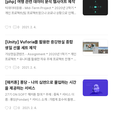
[php] 여행 관련 데이터 분석 웹사이트 제작
누군가의 완벽하게 멋진 경험을 위해 세심한 부분까지 힘
글 내용
빅데이터응용 - Mid-Term Project * 2020년 2학기 *
쓴다는건 너무 멋진 일이다. 이 수업을 들으며 열심히 독파
개인 프로젝트(팀 프로젝트였으나 코로나 상황으로 인해 1
한 책은 '브랜드 경험 디자인 바이블 - 가장 강력하고 지속
인 참여가 가능했음.) * php 사용 * php를 처음 사용해봤
적인 브랜딩 전략'이라는 책이었다! 브랜드 경험 디자인 바
음에도 불구하고, 과제 기준을 모두 충족했음에 만족함.(특
이블 - 교보문고이 책은 기억에 남는 브랜드 경험을 구축하
작성시간
1
0
2021. 2. 4.
히 1인 팀에게 과제량이 더 많았음.) * 데이터 분석 결과를
여 강력한 브랜드를 만들고 브랜드의 일관성을 확장하는
도표 등을 이용해 시각화를 했으면 더 효과적으로 정보를
데 유용한 지침이 되는 실전 참..
전달할 수 있었을 것 같아 아쉬움이 남음. 교수님께서 평가
[Unity] Vuforia를 활용한 증강현실 종합
기준에 시각화가 들어가지 않기 때문에 시각화 방법보다는
생일 선물 세트 제작
SQL을 다양하게 쓰라고 하셔서 정보를 어떻게 분석해야
글 내용
할지 그 기준과 방법에 초점을 맞춰서 고민하고 과제를 진
가상현실콘텐츠 - Assignment * 2020년 1학기 * 개인
행했음. * 최종 발표 당시 식약처 등에서 제공하는 외부 A
프로젝트 * 유니티를 활용한 자유 주제 프로젝트 진행 * 코
PI를 활용해 많은 데이터를 가져온 팀의 발표를 보고 내 프
로나로 인한 언택트 시대로 직접 친구와 만날 수 없는 요즘.
작성시간
1
0
2021. 2. 4.
로..
친구에게 보낼 수 있는 재밌는 선물이 없을까?라는 고민에
서 출발 * Vuforia를 활용해 노트북 카메라로 손가락 위치
를 인식하여 여러 기능이 작동하도록 함. 여담 * 만들다보
[해커톤] 퐁당 - 나의 심연으로 몰입하는 시간
니 약간.. "창민아 생일 축하한다..!"를 외치는 유노윤호가
을 제공하는 서비스
된 느낌이었음. 희민아 생일 축하한다. * 클라이언트 프로
글 내용
젝트라기엔 애매하지만 서버 프로젝트는 아니기에 이곳에
27기 ON SOPT 해커톤 참여 * 주제 : 중독 * 서비스 이
작성. * Github 링크 : github.com/Say-young/Assig
름 : 퐁당(Pondan) * 서비스 소개 : 가볍게 호수에 돌멩이
nments/tree/master/%EA%B0%80%EC%83%8
를 퐁-당 던지듯, 가벼운 질문으로 시작해서 나의 심연으로
작성시간
2
0
2021. 2. 4.
1%ED%98%84%EC%8B%A..
몰입하는 시간을 제공하는 서비스 * 담당 포지션 : 웹 개발