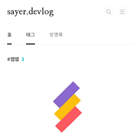
본문 바로가기
sayer.devlog
홈
태그
방명록
앱잼
3