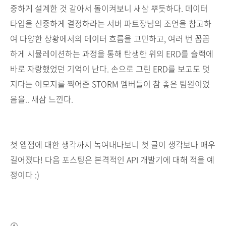
중하게 설계한 것 같아서 돌이켜보니 새삼 뿌듯하다. 데이터
타입을 신중하게 결정하라는 서버 파트장님의 조언을 참고하
여 다양한 상황에서의 데이터 흐름을 고민하고, 여러 번 꼼꼼
하게 시뮬레이션하는 과정을 통해 탄생한 위의 ERD를 슬랙에
바로 자랑했었던 기억이 난다. 손으로 그린 ERD를 보고도 멋
지다는 이모지를 찍어준 STORM 멤버들이 참 좋은 팀원이었
음을.. 새삼 느낀다.
첫 앱잼에 대한 생각까지 녹여내다보니 첫 글이 생각보다 매우
길어졌다!
다음 포스팅은 본격적인 API 개발기에 대해 적을 예
정이다 :)
(새창열림)