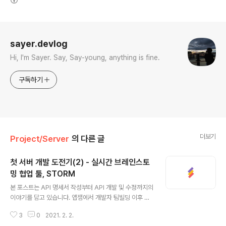
로그 정보
sayer.devlog
Hi, I'm Sayer. Say, Say-young, anything is fine.
구독하기
더보기
Project/Server
의 다른 글
첫 서버 개발 도전기(2) - 실시간 브레인스토
밍 협업 툴, STORM
글 내용
본 포스트는 API 명세서 작성부터 API 개발 및 수정까지의
이야기를 담고 있습니다. 앱잼에서 개발자 팀빌딩 이후 가
장 바쁜 사람은 바로 서버 개발자다. 이유인 즉슨, 클라이언
3
0
2021. 2. 2.
트 개발자들이 서버 연결을 시도하기 전 최대한 많이(정확