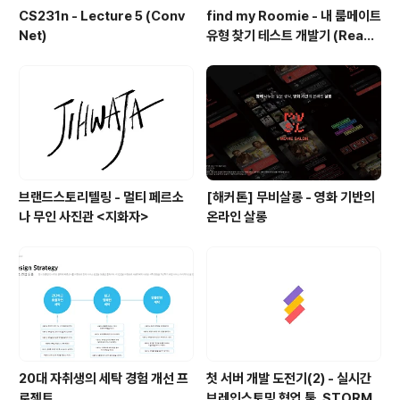
CS231n - Lecture 5 (Conv
find my Roomie - 내 룸메이트
Net)
유형 찾기 테스트 개발기 (React
에서 카카오링크 기능 적용하기)
브랜드스토리텔링 - 멀티 페르소
[해커톤] 무비살롱 - 영화 기반의
나 무인 사진관 <지화자>
온라인 살롱
20대 자취생의 세탁 경험 개선 프
첫 서버 개발 도전기(2) - 실시간
로젝트
브레인스토밍 협업 툴, STORM