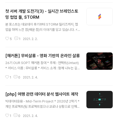
히 말하자면 1차적으로 모두 끝내두고 수정 작업에 들어가
야 한다.) API 개발을 끝내놓아야 하기 때문이다. 해커톤이
첫 서버 개발 도전기(3) - 실시간 브레인스토
기 때문에 수정이 매일 발생하고, 클라이언트 개발자와 소
통하다 보면 수정사항이 계속해서 나오게 되지만 그래도
밍 협업 툴, STORM
글 내용
첫주에 바쁜 것이 이후 일정을 고려했을 때 가장 바람직하
본 포스트는 데모데이 후기부터 STORM 릴리즈까지, 협
다. 1. 서비스의 핵심 기능과 워크플로우를 확인한 후, DB
업을 하며 느낀 점(배운 점)의 이야기를 담고 있습니다. ⚡
를 설계한다. 2. 클라이언트 개발자가 참고할 수 있도록 A
데모데이⚡ 3주간의 개발을 마치고, 드디어 데모데이 당일!
PI 명세서를 빠르게 작성한다. 3. 작성한 API 명세서대로
5
1
2021. 2. 2.
데모데이 전날 안드로이드 개발자인 평화오빠와 밤을 새며
API를 개발한다..
소켓 통신 테스트를 했던 기억이 난다. 아침에 먹었던 계란
후라이와 짜파게티가 정말 맛있었는데.. 드디어 마지막 첫
[해커톤] 무비살롱 - 영화 기반의 온라인 살롱
서버 개발 도전기를 시작한다! 앱잼의 꽃인 데모데이는 3
글 내용
주간 열심히 만든 서비스를 대중에게 공개하는 자리라고
26기 OUR SOPT 해커톤 참여 * 주제 : 언택트(Untact)
할 수 있다. 지난 기수에는 굉장히 큰 장소를 대관해서 많은
* 서비스 이름 : 무비살롱 * 서비스 소개 : 함께 나누는 깊은
외부인들에게 공개했던 것으로 알고 있는데, 이번에는 코
생각, 영화 기반의 온라인 살롱 * 담당 포지션 : 서버 개발
로나 때문에 많은 인원이 한 장소에 모일 수가 없어서 발표
1
0
2021. 2. 4.
자 * iOS로 개발됨 * Node.js, MySQL, Amazon EC
장소에 팀별로 돌아가면서 모여서 멘토님들 앞에서 발표를
2, Amazon RDS 사용 * Github 링크 : github.com/S
진행했다. 행사를 진행하기 어려..
ay-young/Sopkathon-SERVER GitHub - Say-you
[php] 여행 관련 데이터 분석 웹사이트 제작
ng/Sopkathon-SERVER: 26 SOPT Virtual Soptkat
글 내용
hon - 무비살롱 SERVER 26 SOPT Virtual Soptkath
빅데이터응용 - Mid-Term Project * 2020년 2학기 *
on - 무비살롱 SERVER. Contribute to Say-young/S
개인 프로젝트(팀 프로젝트였으나 코로나 상황으로 인해 1
opkathon-SERVER development by cre..
인 참여가 가능했음.) * php 사용 * php를 처음 사용해봤
1
0
2021. 2. 4.
음에도 불구하고, 과제 기준을 모두 충족했음에 만족함.(특