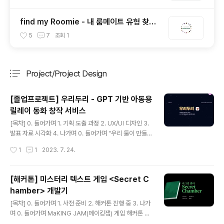
find my Roomie - 내 룸메이트 유형 찾기
테스트 개발기 (React에서 카카오링크 기능
5
7
조회
1
적용하기)
Project/Project Design
분류 전체보기
주요 글 목록
[졸업프로젝트] 우리두리 - GPT 기반 아동용
릴레이 동화 창작 서비스
글 내용
[목차] 0. 들어가며 1. 기획 도출 과정 2. UX/UI 디자인 3.
발표 자료 시각화 4. 나가며 0. 들어가며 "우리 둘이 만들
어가는 이야기, 우리두리" 우리두리 서비스 소개 영상 졸업
작성시간
1
1
2023. 7. 24.
프로젝트로 만들었던 서비스 '우리두리'의 기획 과정을 정
리하는 글입니다. 2022년 하반기에 기획을 시작했는데,
방학을 지나면서 ChatGPT의 인기가 갑자기 급상승하게
[해커톤] 미스터리 텍스트 게임 <Secret C
되어 GPT를 사용하는 우리 서비스도 많은 학우들의 관심
hamber> 개발기
을 받게 되었어요. GPT가 대중에게 가장 친숙한 기술이
글 내용
된 지금, 기왕이면 프로젝트를 아주 멋지게 끝내보자는 마
[목차] 0. 들어가며 1. 사전 준비 2. 해커톤 진행 중 3. 나가
음가짐으로 막판 스퍼트를 올려서 2023년 상반기에 잘 마
며 0. 들어가며 MaKING JAM(메이킹잼) 게임 해커톤 참
무리했습니다. 우리두리는 간단하게 위와 같은 3단계로 이
여 * 해커톤 일자 : 2022.11.11 - 2022.11.13 * 게임 이름