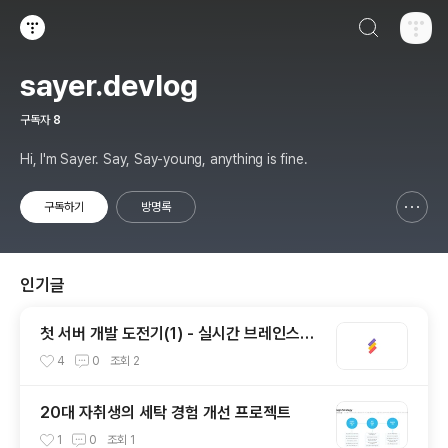
검색하기
티스토리
sayer.devlog
구독자
8
Hi, I'm Sayer. Say, Say-young, anything is fine.
구독하기
방명록
신고하기 레이어
열기
인기글
첫 서버 개발 도전기(1) - 실시간 브레인스토
밍 협업 툴, STORM
4
0
조회
2
20대 자취생의 세탁 경험 개선 프로젝트
1
0
조회
1