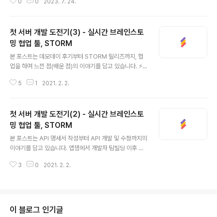
행했음. * 최종 발표 당시 식약처 등에서 제공하는 외부 A
0
0
2023. 7. 24.
at can improve the lives of the underprivileged.
PI를 활용해 많은 데이터를 가져온 팀의 발표를 보고 내 프
* 서비스 이름 : 오는 길 * 서비스 소개 : AutoCrypt의 F
로..
MS 서비스를 활용한 유아 안심 귀가 서비스 - 근처에 거주
첫 서버 개발 도전기(3) - 실시간 브레인스토
하는 아이들 그룹을 안전하게 귀가시킬 수 있는 공유 모빌
리티 서비스 * 담당 포지션 : 서버 개발자 * React로 개발
밍 협업 툴, STORM
글 내용
됨 * Node.js, MySQL, Sequelize ORM, Amazon E
본 포스트는 데모데이 후기부터 STORM 릴리즈까지, 협
C2, Amazon RDS 사용 * Github 링크 : ..
업을 하며 느낀 점(배운 점)의 이야기를 담고 있습니다. ⚡
데모데이⚡ 3주간의 개발을 마치고, 드디어 데모데이 당일!
5
1
2021. 2. 2.
데모데이 전날 안드로이드 개발자인 평화오빠와 밤을 새며
소켓 통신 테스트를 했던 기억이 난다. 아침에 먹었던 계란
후라이와 짜파게티가 정말 맛있었는데.. 드디어 마지막 첫
첫 서버 개발 도전기(2) - 실시간 브레인스토
서버 개발 도전기를 시작한다! 앱잼의 꽃인 데모데이는 3
주간 열심히 만든 서비스를 대중에게 공개하는 자리라고
밍 협업 툴, STORM
글 내용
할 수 있다. 지난 기수에는 굉장히 큰 장소를 대관해서 많은
본 포스트는 API 명세서 작성부터 API 개발 및 수정까지의
외부인들에게 공개했던 것으로 알고 있는데, 이번에는 코
이야기를 담고 있습니다. 앱잼에서 개발자 팀빌딩 이후 가
로나 때문에 많은 인원이 한 장소에 모일 수가 없어서 발표
장 바쁜 사람은 바로 서버 개발자다. 이유인 즉슨, 클라이언
장소에 팀별로 돌아가면서 모여서 멘토님들 앞에서 발표를
3
0
2021. 2. 2.
트 개발자들이 서버 연결을 시도하기 전 최대한 많이(정확
진행했다. 행사를 진행하기 어려..
히 말하자면 1차적으로 모두 끝내두고 수정 작업에 들어가
야 한다.) API 개발을 끝내놓아야 하기 때문이다. 해커톤이
기 때문에 수정이 매일 발생하고, 클라이언트 개발자와 소
통하다 보면 수정사항이 계속해서 나오게 되지만 그래도
이 블로그 인기글
첫주에 바쁜 것이 이후 일정을 고려했을 때 가장 바람직하