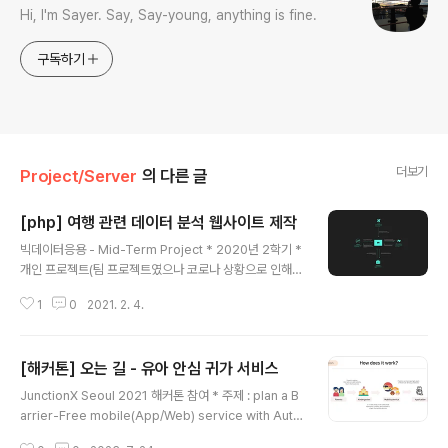
Hi, I'm Sayer. Say, Say-young, anything is fine.
구독하기
더보기
Project/Server
의 다른 글
[php] 여행 관련 데이터 분석 웹사이트 제작
글 내용
빅데이터응용 - Mid-Term Project * 2020년 2학기 *
개인 프로젝트(팀 프로젝트였으나 코로나 상황으로 인해 1
인 참여가 가능했음.) * php 사용 * php를 처음 사용해봤
1
0
2021. 2. 4.
음에도 불구하고, 과제 기준을 모두 충족했음에 만족함.(특
히 1인 팀에게 과제량이 더 많았음.) * 데이터 분석 결과를
도표 등을 이용해 시각화를 했으면 더 효과적으로 정보를
[해커톤] 오는 길 - 유아 안심 귀가 서비스
전달할 수 있었을 것 같아 아쉬움이 남음. 교수님께서 평가
글 내용
기준에 시각화가 들어가지 않기 때문에 시각화 방법보다는
JunctionX Seoul 2021 해커톤 참여 * 주제 : plan a B
SQL을 다양하게 쓰라고 하셔서 정보를 어떻게 분석해야
arrier-Free mobile(App/Web) service with Auto
할지 그 기준과 방법에 초점을 맞춰서 고민하고 과제를 진
CryptFMS concept and accessibility in mind - th