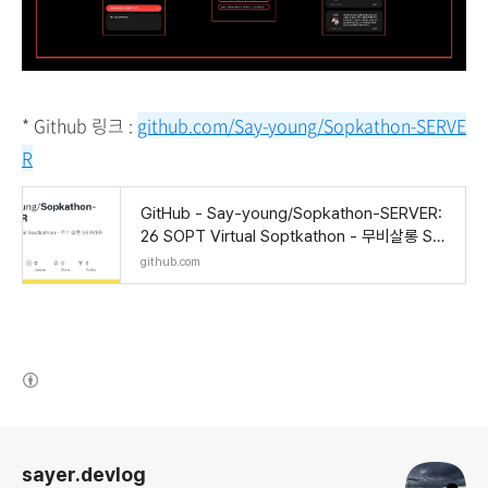
* Github 링크 :
github.com/Say-young/Sopkathon-SERVE
R
GitHub - Say-young/Sopkathon-SERVER:
26 SOPT Virtual Soptkathon - 무비살롱 SER
VER
github.com
(새창열림)
로그 정보
sayer.devlog