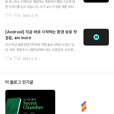
본 포스트는 리액트로 개발하는 과정에서 했던 고민에 대
프론트 개발자들에게 미안하기도 했다. 그래서 어차피 이
한 이야기를 담고 있습니다. 다크 모드가 정말 예쁜 모티브
제 막 개발에 입문한 김에 전체 개발 사이클을 경험해보고,
구경 가기 : www.motiiv.site/ 💡상태 관리💡 처음 배우
겸사겸사 내가 프론트엔드 개발을 더 재밌어 하는지 백엔
7
0
2021. 2. 17.
는 리액트로 프로젝트를 진행하면서 가장 어려웠던 것은 s
드 개발을 더 ..
tate 관리였다. 우리가 프로젝트를 진행하면서 사용한 기
술 스택은 아래와 같다. * React * Redux * Redux-Sa
[Android] 지금 바로 시작하는 환경 보호 첫
ga * styled-components 리덕스(redux)를 찾아보면
높은 확률로 아래의 이미지를 만날 수 있다. 리액트에서 pr
걸음, ani more
글 내용
ops를 필요한 곳으로 내려보내기 위해 해당 props 를 사
우리 학교 융합콘텐츠학과엔 악명 높은 4학년 수업이 있
용하지 않는 컴포넌트를 거쳐가야 하는 경우 불필요한 리
다. 바로 '콘텐츠시스템프로젝트'라는 수업인데, 수강생 4
렌더링이 발생하는 문제가 있다. 리덕스는 간단히 말하면
명이서 한 팀이 되어 서비스 기획부터 디자인, 개발, (가능
그런 상태들을 따로 빼놓는 저장소(스토어)를 제..
3
0
2021. 2. 3.
하다면) 배포까지 해야 하는 수업이기 때문이다. 그러나 프
로젝트형 수업이라면 일단 눈을 빛내는 나는 기어코 3학년
2학기에 이 수업을 신청했다. 우리 팀은 기획을 4명이서
함께 하고, 2명이 디자인을, 나는 개발을 맡았다. Client P
roject 카테고리에 기획 및 디자인과 관련된 글을 써도 될
이 블로그 인기글
까 잠깐 고민했지만.. 이 프로젝트에서 안드로이드 개발을
도맡아 했으니 이곳에 글을 쓰기로 했다. --- ✔ 기획 약 4
주차까지 4명이서 서비스를 기획했다. 서비스 기획 배경,
타겟 특성, 서비스의 목적, 메인 기능, 주요 컨셉(혹은 스토
리 라..