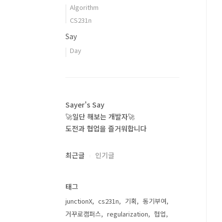
Algorithm
CS231n
Say
Day
Sayer's Say
🚀일단 해보는 개발자🚀
도전과 협업을 즐거워합니다
최근글
인기글
태그
junctionX
cs231n
기획
동기부여
거꾸로캠퍼스
regularization
협업