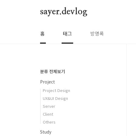
본문 바로가기
sayer.devlog
홈
태그
방명록
분류 전체보기
Project
Project Design
UX&UI Design
Server
Client
Others
Study