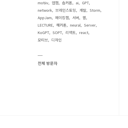
motiiv
앱잼
솝커톤
ai
GPT
network
브레인스토밍
개발
Storm
AppJam
메이킹잼
서버
웹
LECTURE
해커톤
neural
Server
KoGPT
SOPT
리액트
react
모티브
디자인
전체 방문자