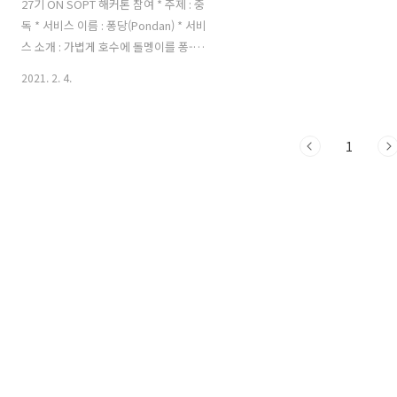
27기 ON SOPT 해커톤 참여 * 주제 : 중
독 * 서비스 이름 : 퐁당(Pondan) * 서비
스 소개 : 가볍게 호수에 돌멩이를 퐁-당
던지듯, 가벼운 질문으로 시작해서 나의
2021. 2. 4.
심연으로 몰입하는 시간을 제공하는 서비
스 * 담당 포지션 : 웹 개발자 * React로
개발됨 * state에 따라 다른 뷰를 랜더링
1
하는 것, axios를 이용한 서버 연결 방법
에 대해 알게 됨. * Github 링크 :
github.com/Soptkathon-Web-
Server/Soptkathon-
WebSoptkathon-Web-
Server/Soptkathon-WebContribute
to Soptkathon-Web-
Server/Soptkathon-Web
development by creating an
account on G..