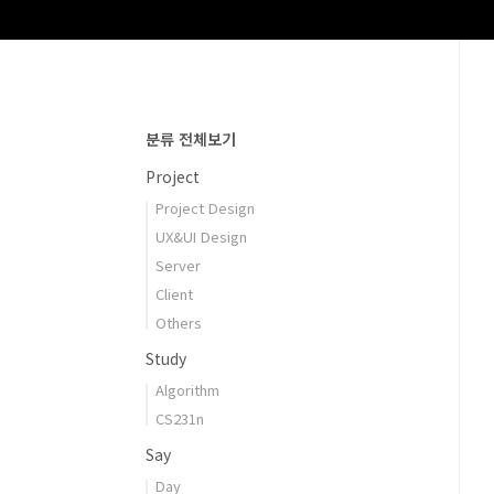
분류 전체보기
Project
Project Design
UX&UI Design
Server
Client
Others
Study
Algorithm
CS231n
Say
Day