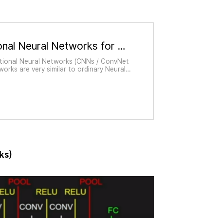
CS231n Convolutional Neural Networks for Visual Recognition
tional Neural Networks (CNNs / ConvNet
orks are very similar to ordinary Neural
 chapter: they are made up of neurons t
and biases. Each neuron receive
ks)