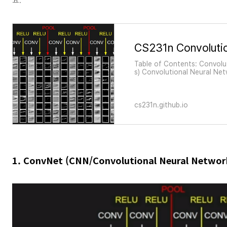
Table of Contents: Convolu
s) Convolutional Neural Netw
Networks from the previous
hat have learnable weights 
cs231n.github.io
1. ConvNet (CNN/Convolutional Neural Networ