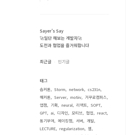
Sayer's Say
🚀일단 해보는 개발자🚀
도전과 협업을 즐거워합니다
최근글
인기글
태그
솝커톤
Storm
network
cs231n
해커톤
Server
motiiv
거꾸로캠퍼스
앱잼
기획
neural
리액트
SOPT
GPT
ai
디자인
모티브
협업
react
동기부여
메이킹잼
서버
개발
LECTURE
regularization
웹