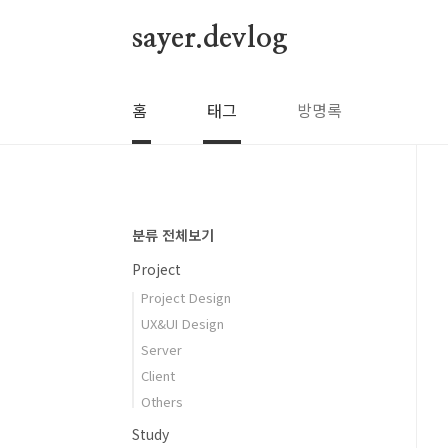
본문 바로가기
sayer.devlog
홈
태그
방명록
분류 전체보기
Project
Project Design
UX&UI Design
Server
Client
Others
Study