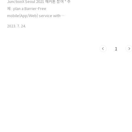
JunctionX Seoul 2021 해커톤 참여 * 주
제 : plan a Barrier-Free
mobile(App/Web) service with
AutoCryptFMS concept and
2023. 7. 24.
accessibility in mind - that can
improve the lives of the
underprivileged. * 서비스 이름 : 오는
1
길 * 서비스 소개 : AutoCrypt의 FMS 서
비스를 활용한 유아 안심 귀가 서비스 - 근
처에 거주하는 아이들 그룹을 안전하게
귀가시킬 수 있는 공유 모빌리티 서비스 *
담당 포지션 : 서버 개발자 * React로 개
발됨 * Node.js, MySQL, Sequelize
ORM, Amazon EC2, Amazon RDS 사용
* Github 링크 : ..