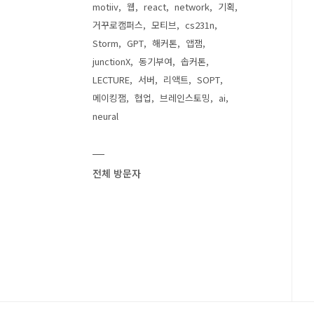
motiiv
웹
react
network
기획
거꾸로캠퍼스
모티브
cs231n
Storm
GPT
해커톤
앱잼
junctionX
동기부여
솝커톤
LECTURE
서버
리액트
SOPT
메이킹잼
협업
브레인스토밍
ai
neural
전체 방문자