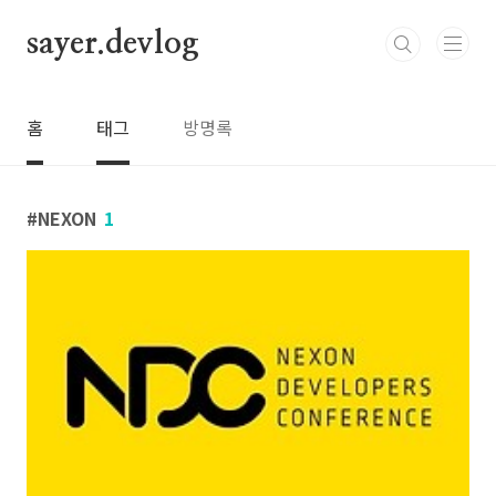
본문 바로가기
sayer.devlog
홈
태그
방명록
NEXON
1