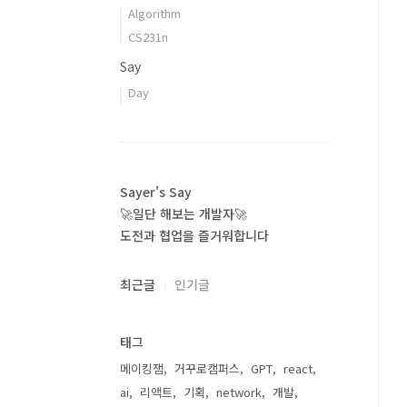
Algorithm
CS231n
Say
Day
Sayer's Say
🚀일단 해보는 개발자🚀
도전과 협업을 즐거워합니다
최근글
인기글
태그
메이킹잼
거꾸로캠퍼스
GPT
react
ai
리액트
기획
network
개발