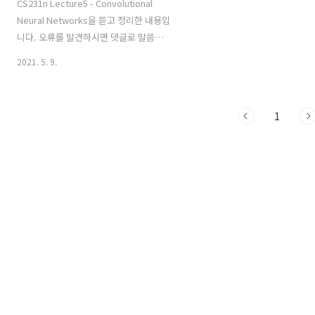
CS231n Lecture5 - Convolutional
Neural Networks을 듣고 정리한 내용입
니다. 오류를 발견하시면 댓글로 말씀해
주세요. CS231n Convolutional Neural
2021. 5. 9.
Networks for Visual Recognition
Table of Contents: Convolutional
Neural Networks (CNNs / ConvNets)
1
Convolutional Neural Networks are
very similar to ordinary Neural
Networks from the previous
chapter: they are made up of
neurons that have learnable weights
and biases. Each neuron rece..