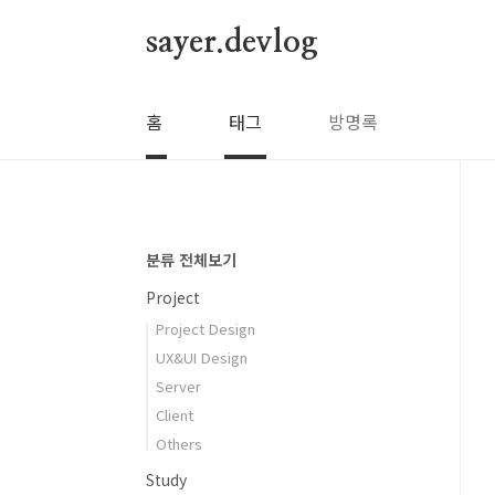
본문 바로가기
sayer.devlog
홈
태그
방명록
분류 전체보기
Project
Project Design
UX&UI Design
Server
Client
Others
Study