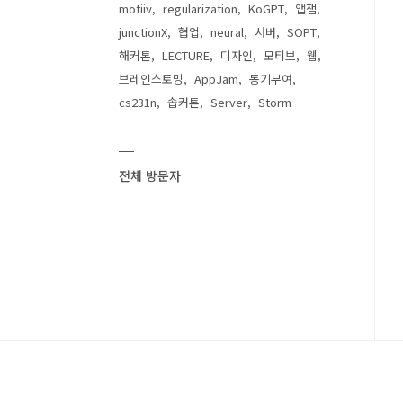
motiiv
regularization
KoGPT
앱잼
junctionX
협업
neural
서버
SOPT
해커톤
LECTURE
디자인
모티브
웹
브레인스토밍
AppJam
동기부여
cs231n
솝커톤
Server
Storm
전체 방문자