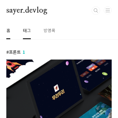
본문 바로가기
sayer.devlog
홈
태그
방명록
프론트
1