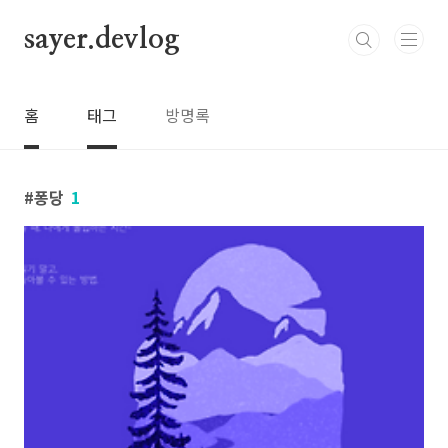
본문 바로가기
sayer.devlog
홈
태그
방명록
퐁당
1