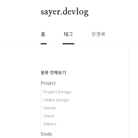
본문 바로가기
sayer.devlog
홈
태그
방명록
분류 전체보기
Project
Project Design
UX&UI Design
Server
Client
Others
Study