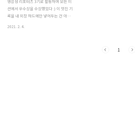
영삼성 리포터즈 3기로 활동하며 모든 미
션에서 우수상을 수상했었다 :) 이 멋진 기
록을 내 외장 하드에만 넣어두는 건 아까
우니 살포시 블로그에도 남겨보기! + 사이
2021. 2. 4.
트가 닫혔는지 이제 콘텐츠를 확인할 수
없다..ㅠㅠ * 1차 미션
www.youngsamsung.com/board/boardView.do?
1
board_seq=73348 눈치코취: 눈치는 그
만! 코딩으로 취업! 아, 내 소개를 안 했군.
이 연못의 이름은 ‘코딩으로 취업하자’의
줄임말인 코취네. 그리고 나는 코취연못
의 요정 코치(Coach)라네! 내 고오급 언
어유희, 놀랍지 않은가? 하하! 별로라고?
알겠 www.youngsamsung.com * 2차
미션
www.youngsamsung.com/board/boardView.do?
board_seq=7..