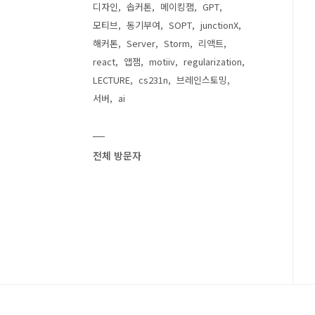
디자인
솝커톤
메이킹잼
GPT
모티브
동기부여
SOPT
junctionX
해커톤
Server
Storm
리액트
react
앱잼
motiiv
regularization
LECTURE
cs231n
브레인스토밍
서버
ai
전체 방문자