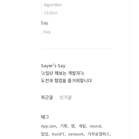
Algorithm
CS231n
Say
Day
Sayer's Say
🚀일단 해보는 개발자🚀
도전과 협업을 즐거워합니다
최근글
인기글
태그
AppJam
기획
웹
개발
neural
협업
KoGPT
network
거꾸로캠퍼스