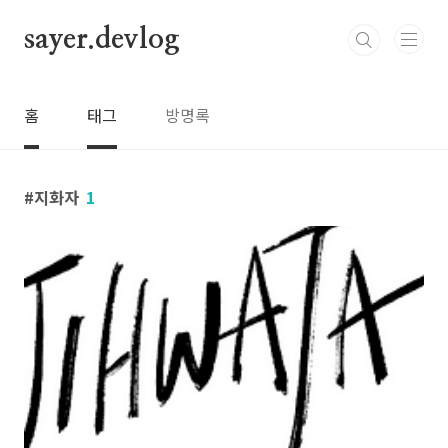
본문 바로가기
sayer.devlog
홈
태그
방명록
지화자
1