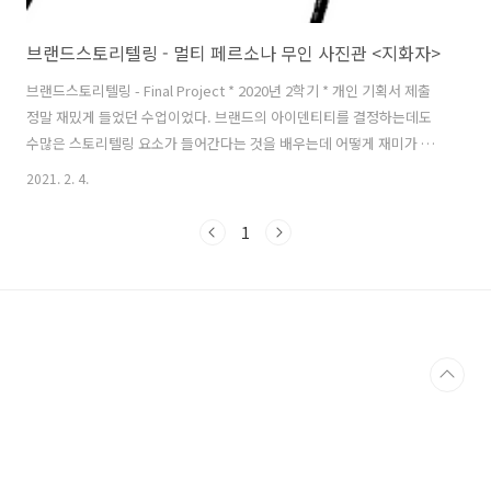
브랜드스토리텔링 - 멀티 페르소나 무인 사진관 <지화자>
브랜드스토리텔링 - Final Project * 2020년 2학기 * 개인 기획서 제출
정말 재밌게 들었던 수업이었다. 브랜드의 아이덴티티를 결정하는데도
수많은 스토리텔링 요소가 들어간다는 것을 배우는데 어떻게 재미가 없
을 수 있겠는가. 나는 항상 매직서클을 유지하기 위해 많은 장치를 마련
2021. 2. 4.
해놓았다는 디즈니랜드의 이야기만 들으면 가슴이 뛴다. 누군가의 완벽
하게 멋진 경험을 위해 세심한 부분까지 힘쓴다는건 너무 멋진 일이다.
1
이 수업을 들으며 열심히 독파한 책은 '브랜드 경험 디자인 바이블 - 가장
강력하고 지속적인 브랜딩 전략'이라는 책이었다! 브랜드 경험 디자인 바
이블 - 교보문고이 책은 기억에 남는 브랜드 경험을 구축하여 강력한 브
랜드를 만들고 브랜드의 일관성을 확장하는 데 유용한 지침이 되는 실전
참..