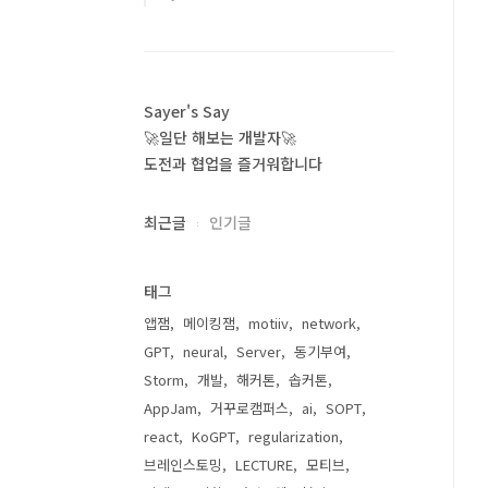
Sayer's Say
🚀일단 해보는 개발자🚀
도전과 협업을 즐거워합니다
최근글
인기글
태그
앱잼
메이킹잼
motiiv
network
GPT
neural
Server
동기부여
Storm
개발
해커톤
솝커톤
AppJam
거꾸로캠퍼스
ai
SOPT
react
KoGPT
regularization
브레인스토밍
LECTURE
모티브