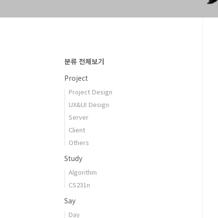
분류 전체보기
Project
Project Design
UX&UI Design
Server
Client
Others
Study
Algorithm
CS231n
Say
Day