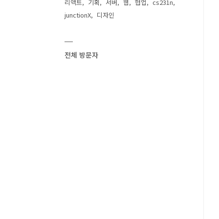
리액트
기획
서버
웹
협업
cs231n
junctionX
디자인
전체 방문자