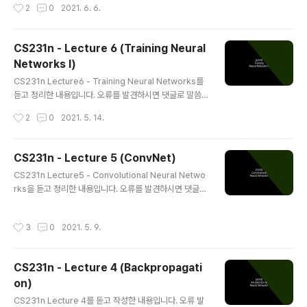
작성시간
2
0
2021. 6. 6.
말투가 조금 다를 수 있습니다.) CS231n Convolutional
Neural Networks for Visual Recognition Table of
Contents: Learning In the previous sections w
CS231n - Lecture 6 (Training Neural
e’ve discussed the static parts of a Neural Netw
Networks I)
orks: how we can set up the network connectivi
글 내용
ty, the data, and the loss func..
CS231n Lecture6 - Training Neural Networks를
듣고 정리한 내용입니다. 오류를 발견하시면 댓글로 말씀
해주세요. (강의 노트와 강의 영상의 분량이 정확하게 일치
작성시간
2
0
2021. 5. 14.
하지 않아 내용이 겹치는 강의노트의 링크를 모두 첨부하
고 있습니다.) CS231n Convolutional Neural Netwo
rks for Visual Recognition Table of Contents: Qu
CS231n - Lecture 5 (ConvNet)
ick intro It is possible to introduce neural netwo
글 내용
CS231n Lecture5 - Convolutional Neural Netwo
rks without appealing to brain analogies. In the s
rks을 듣고 정리한 내용입니다. 오류를 발견하시면 댓글로
ection on linear classification we computed sco
말씀해주세요. CS231n Convolutional Neural Netw
res for different visual ..
orks for Visual Recognition Table of Contents: C
작성시간
3
0
2021. 5. 9.
onvolutional Neural Networks (CNNs / ConvNet
s) Convolutional Neural Networks are very simil
ar to ordinary Neural Networks from the previo
CS231n - Lecture 4 (Backpropagati
us chapter: they are made up of neurons that ha
on)
ve learnable weights and biases. Each neuron r
글 내용
ece..
CS231n Lecture 4를 듣고 작성한 내용입니다. 오류 발