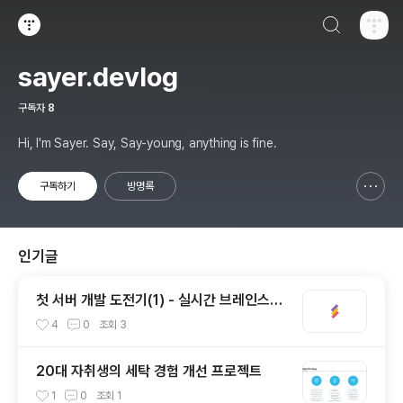
검색하기
티스토리
sayer.devlog
구독자
8
Hi, I'm Sayer. Say, Say-young, anything is fine.
구독하기
방명록
신고하기 레이어
열기
인기글
첫 서버 개발 도전기(1) - 실시간 브레인스토
밍 협업 툴, STORM
4
0
조회
3
20대 자취생의 세탁 경험 개선 프로젝트
1
0
조회
1