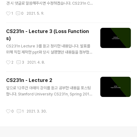
견 시 댓글로 말씀해주시면 수정하겠습니다. CS231n Co
nvolutional Neural Networks for Visual Recogniti
작성시간
1
0
2021. 5. 9.
on Table of Contents: Quick intro It is possible t
o introduce neural networks without appealing t
o brain analogies. In the section on linear classif
CS231n - Lecture 3 (Loss Function
ication we computed scores for different visual
s)
categories given the image using the formula \(
글 내용
s = W x \), whe cs231n.github.io 지난 강..
CS231n Lecture 3를 듣고 정리한 내용입니다. 발표를
위해 직접 제작한 ppt와 당시 설명했던 내용들을 첨부합니
다. 만약 틀린 내용이 있다면 언제든 댓글로 알려주세요! 수
작성시간
2
3
2021. 4. 8.
정하겠습니다 :) CS231n Convolutional Neural Net
works for Visual Recognition Table of Contents:
Linear Classification In the last section we introd
CS231n - Lecture 2
uced the problem of Image Classification, which
글 내용
앞으로 12주간 아래의 강의를 듣고 공부한 내용을 포스팅
is the task of assigning a single label to an imag
합니다. Stanford University CS231n, Spring 2017
e from a fixed set of categories. Morever, we d
CS231n: Convolutional Neural Networks for Visu
escribed the..
al Recognition Spring 2017 http://cs231n.stanfor
작성시간
0
1
2021. 3. 30.
d.edu/ www.youtube.com CS231n Convolutional
Neural Networks for Visual Recognition This is a
n introductory lecture designed to introduce pe
ople from outside of Computer Vision to the Ima
ge Classification problem, and the data-dr..
의안내