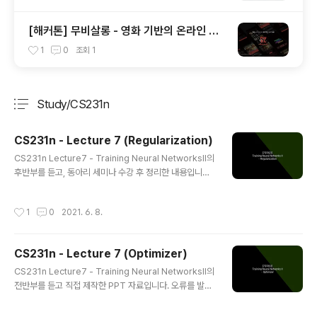
[해커톤] 무비살롱 - 영화 기반의 온라인 살
롱
1
0
조회
1
Study/CS231n
분류 전체보기
주요 글 목록
CS231n - Lecture 7 (Regularization)
글 내용
CS231n Lecture7 - Training Neural NetworksⅡ의
후반부를 듣고, 동아리 세미나 수강 후 정리한 내용입니다.
오류를 발견하시면 댓글로 말씀해주세요. CS231n Conv
olutional Neural Networks for Visual Recognitio
작성시간
1
0
2021. 6. 8.
n Table of Contents: Learning In the previous se
ctions we’ve discussed the static parts of a Neu
ral Networks: how we can set up the network co
CS231n - Lecture 7 (Optimizer)
nnectivity, the data, and the loss function. This s
글 내용
ection is devoted to the dynamics, or in other ..
CS231n Lecture7 - Training Neural NetworksⅡ의
전반부를 듣고 직접 제작한 PPT 자료입니다. 오류를 발견
하시면 댓글로 말씀해주세요! (제가 발표를 담당한 주의 필
기는 발표 대본으로 작성하기 때문에 다른 정리 포스트와